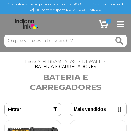
Desconto exclusivo para novos clientes: 5% OFF na 1ª compra acima de
R$100 com o cupom PRIMEIRACOMPRA.
0
Início
>
FERRAMENTAS
>
DEWALT
>
BATERIA E CARREGADORES
BATERIA E
CARREGADORES
Filtrar