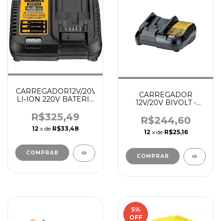
CARREGADOR12V/20V
CARREGADOR
LI-ION 220V BATERIA
12V/20V BIVOLT -
ACIMA 3AH - DEWALT
DEWALT
R$325,49
R$244,60
12
x de
R$33,48
12
x de
R$25,16
5
%
OFF