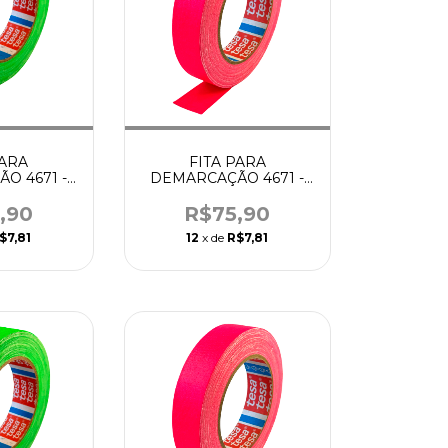
PARA
FITA PARA
O 4671 -
DEMARCAÇÃO 4671 -
 VERDE -
25MM X 25M ROSA -
A
TESA
,90
R$75,90
$7,81
12
x de
R$7,81