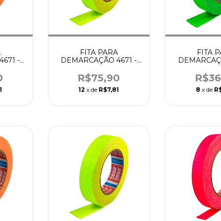
A
FITA PARA
FITA 
671 -
DEMARCAÇÃO 4671 -
DEMARCAÇÃ
ANJA -
25MM X 25M AMARELA
12MM x 25M
- TESA
TES
0
R$75,90
R$36
1
12
x de
R$7,81
8
x de
R