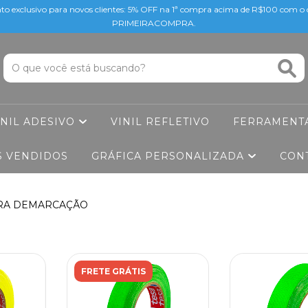
to exclusivo para novos clientes: 5% OFF na 1ª compra acima de R$100 com 
PRIMEIRACOMPRA.
INIL ADESIVO
VINIL REFLETIVO
FERRAMENT
S VENDIDOS
GRÁFICA PERSONALIZADA
CON
ARA DEMARCAÇÃO
FRETE GRÁTIS