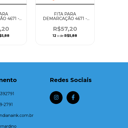
PARA
FITA PARA
O 4671 -
DEMARCAÇÃO 4671 -
M ROSA -
19MM X 25M LARANJA -
A
TESA
,20
R$57,20
$5,88
12
x de
R$5,88
mento
Redes Sociais
5392791
39-2791
dianaink.com.br
rnardino