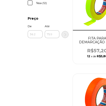
Tesa (12)
Preço
De
Até
FITA PAR
DEMARCAÇÃO 4
19MM X 25M AM
- TESA
R$57,2
12
x de
R$5,8