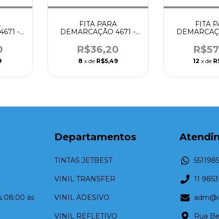
A
FITA PARA
FITA 
671 -
DEMARCAÇÃO 4671 -
DEMARCAÇÃ
ANJA -
12MM x 25M AMARELA -
19MM X 25
TESA
TES
0
R$36,20
R$57
9
8
x de
R$5,49
12
x de
R
Departamentos
Atendi
TINTAS JETBEST
551198
VINIL TRANSFER
11 985
as 08:00 às
VINIL ADESIVO
adm@in
VINIL REFLETIVO
Rua Be