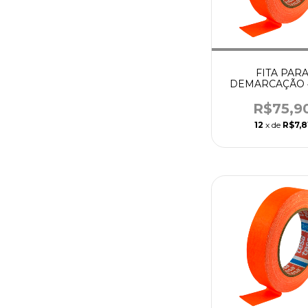
FITA PAR
DEMARCAÇÃO 4
25MM X 25M LAR
TESA
R$75,9
12
x de
R$7,8