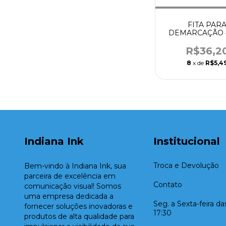
FITA PAR
DEMARCAÇÃO 4
12MM x 25M LAR
TESA
R$36,2
8
x de
R$5,4
Indiana Ink
Institucional
Troca e Devolução
Bem-vindo à Indiana Ink, sua
parceira de excelência em
Contato
comunicação visual! Somos
uma empresa dedicada a
Seg. a Sexta-feira d
fornecer soluções inovadoras e
17:30
produtos de alta qualidade para