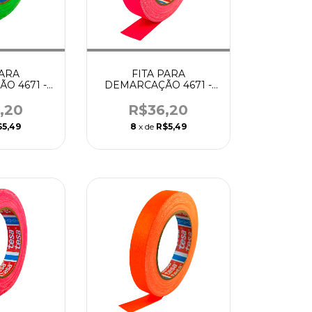
PARA
FITA PARA
O 4671 -
DEMARCAÇÃO 4671 -
 VERDE -
12MM x 25M ROSA -
A
TESA
,20
R$36,20
$5,49
8
x de
R$5,49