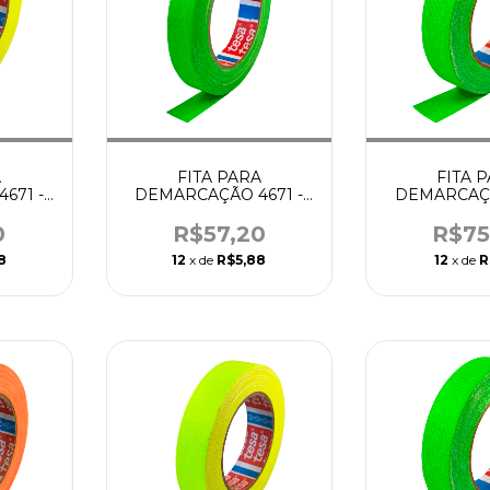
A
FITA PARA
FITA 
671 -
DEMARCAÇÃO 4671 -
DEMARCAÇÃ
ARELA
19MM X 25M VERDE -
25MM X 25M
TESA
TES
0
R$57,20
R$75
8
12
x de
R$5,88
12
x de
R