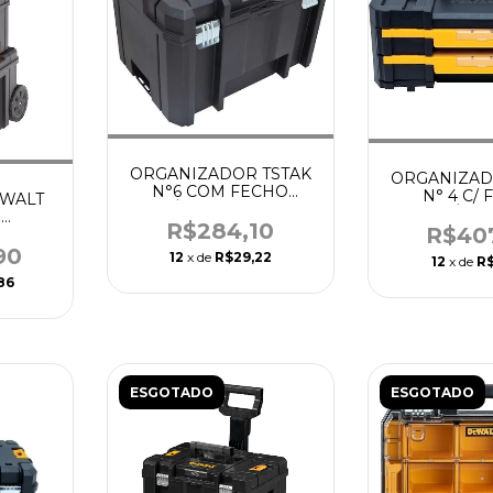
ORGANIZADOR TSTAK
ORGANIZAD
N°6 COM FECHO
N° 4 C/
EWALT
METÁLICO - DEWALT
METÁLICO 
N
R$284,10
DEW
R$40
OR
STAK
90
12
x de
R$29,22
12
x de
R$
86
ESGOTADO
ESGOTADO