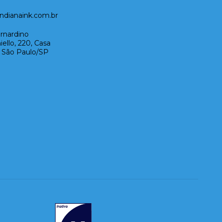
dianaink.com.br
rnardino
ello, 220, Casa
- São Paulo/SP