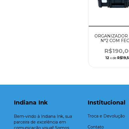
ORGANIZADOR 
N°2 COM FE
METÁLICO - D
R$190,0
12
x de
R$19,
Indiana Ink
Institucional
Troca e Devolução
Bem-vindo à Indiana Ink, sua
parceira de excelência em
Contato
comunicação visual! Somos