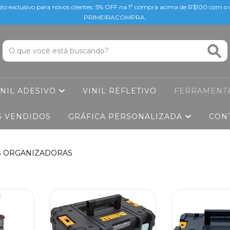
to exclusivo para novos clientes: 5% OFF na 1ª compra acima de R$100 com 
PRIMEIRACOMPRA.
INIL ADESIVO
VINIL REFLETIVO
FERRAMENT
S VENDIDOS
GRÁFICA PERSONALIZADA
CON
S ORGANIZADORAS