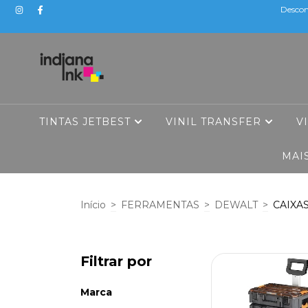
Descon
TINTAS JETBEST
VINIL TRANSFER
V
MAI
Início
>
FERRAMENTAS
>
DEWALT
>
CAIXA
Filtrar por
Marca