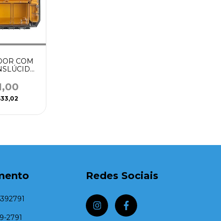
DOR COM
NSLÚCIDA
DEWALT
1,00
33,02
mento
Redes Sociais
5392791
39-2791