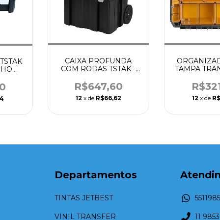
CAIXA PROFUNDA
ORGANIZA
TSTAK
COM RODAS TSTAK -
TAMPA TRA
CHO
DEWALT
TSTAK - 
EWALT
R$647,60
R$32
0
12
x de
R$66,62
12
x de
R$
54
Departamentos
Atendi
TINTAS JETBEST
551198
VINIL TRANSFER
11 985