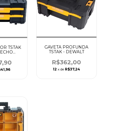
GAVETA PROFUNDA
OR TSTAK
TSTAK - DEWALT
 FECHO
16.5" -
ALT
R$362,00
7,90
12
x de
R$37,24
41,96