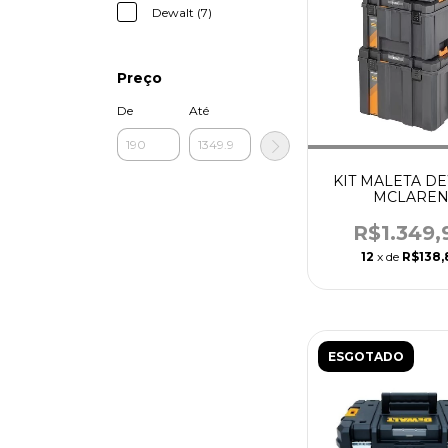
Dewalt (7)
Preço
De
Até
KIT MALETA D
MCLARE
ORGANIZAD
PROFUNDO T
R$1.349,
12
x de
R$138,
ESGOTADO