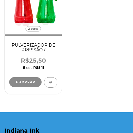
2 cores
PULVERIZADOR DE
PRESSÃO /
BORRIFADOR DE
PLÁSTICO PRO 1,6L
R$25,50
6
x de
R$5,11
COMPRAR
Indiana Ink