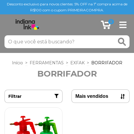
Desconto exclusivo para novos clientes: 5% OFF na 1ª compra acima de
R$100 com o cupom PRIMEIRACOMPRA.
0
Início
>
FERRAMENTAS
>
EXFAK
>
BORRIFADOR
BORRIFADOR
Filtrar