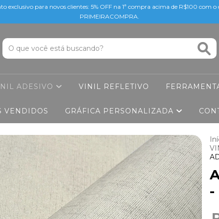
to exclusivo para novos clientes: 5% OFF na 1ª compra acima de R$100 com 
PRIMEIRACOMPRA.
INIL ADESIVO
VINIL REFLETIVO
FERRAMENT
S VENDIDOS
GRÁFICA PERSONALIZADA
CON
Iní
VI
AD
A
-