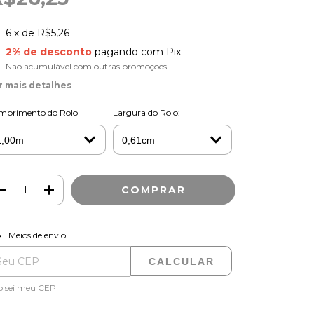
6
x de
R$5,26
2% de desconto
pagando com Pix
Não acumulável com outras promoções
r mais detalhes
mprimento do Rolo
Largura do Rolo:
ALTERAR CEP
regas para o CEP:
Meios de envio
CALCULAR
o sei meu CEP