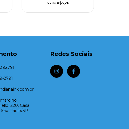
6
x de
R$5,26
mento
Redes Sociais
5392791
39-2791
dianaink.com.br
rnardino
ello, 220, Casa
- São Paulo/SP