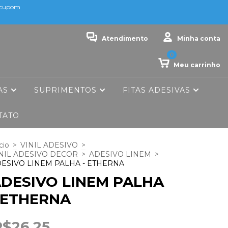
o cupom
Atendimento
Minha conta
0
Meu carrinho
AS
SUPRIMENTOS
FITAS ADESIVAS
TATO
cio
>
VINIL ADESIVO
>
NIL ADESIVO DECOR
>
ADESIVO LINEM
>
ESIVO LINEM PALHA - ETHERNA
DESIVO LINEM PALHA
 ETHERNA
R$26,25