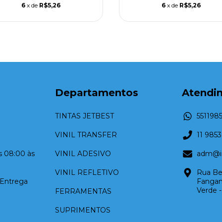
6
x de
R$5,26
6
x de
R$5,26
Departamentos
Atendi
TINTAS JETBEST
551198
VINIL TRANSFER
11 985
as 08:00 às
VINIL ADESIVO
adm@in
VINIL REFLETIVO
Rua Be
 Entrega
Fangani
Verde 
FERRAMENTAS
SUPRIMENTOS