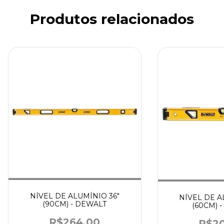
Produtos relacionados
NÍVEL DE ALUMÍNIO 36"
NÍVEL DE A
(90CM) - DEWALT
(60CM) 
R$264,00
R$20