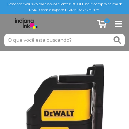
Desconto exclusivo para novos clientes: 5% OFF na 1ª compra acima de
R$100 com o cupom PRIMEIRACOMPRA.
0