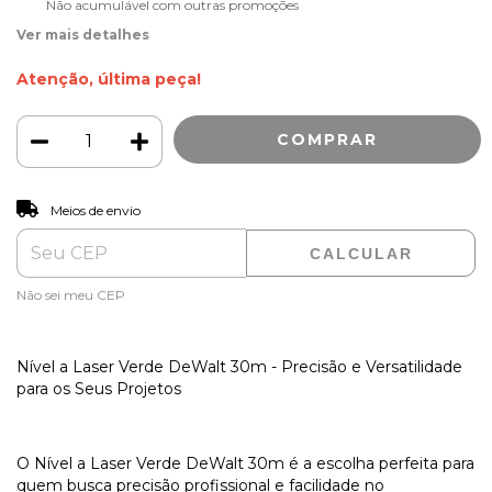
Não acumulável com outras promoções
Ver mais detalhes
Atenção, última peça!
ALTERAR CEP
Entregas para o CEP:
Meios de envio
CALCULAR
Não sei meu CEP
Nível a Laser Verde DeWalt 30m - Precisão e Versatilidade
para os Seus Projetos
O Nível a Laser Verde DeWalt 30m é a escolha perfeita para
quem busca precisão profissional e facilidade no