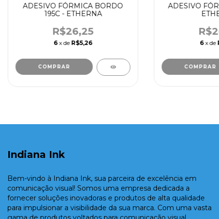
ADESIVO FÓR
ADESIVO FÓRMICA BORDO
ETH
195C - ETHERNA
R$2
R$26,25
6
x de
6
x de
R$5,26
COMPRAR
COMPRAR
Indiana Ink
Bem-vindo à Indiana Ink, sua parceira de excelência em
comunicação visual! Somos uma empresa dedicada a
fornecer soluções inovadoras e produtos de alta qualidade
para impulsionar a visibilidade da sua marca. Com uma vasta
gama de produtos voltados para comunicação visual.