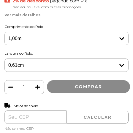
2% de desconto
pagando com Pix
Não acumulável com outras promoções
Ver mais detalhes
Comprimento do Rolo
Largura do Rolo:
ALTERAR CEP
Entregas para o CEP:
Meios de envio
CALCULAR
Não sei meu CEP