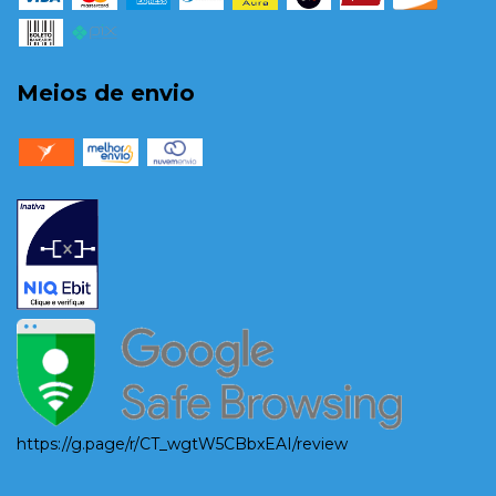
Meios de envio
https://g.page/r/CT_wgtW5CBbxEAI/review