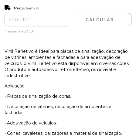
ALTERAR CEP
Entregas para o CEP:
Meios de envio
CALCULAR
Não sei meu CEP
Vinil Refletivo é Ideal para placas de sinalização, decoração
de vitrines, ambientes e fachadas e para adesivação de
veículos, o Vinil Refletivo está disponível em diversas cores.
O produto é autoadesivo, retrorrefletivo, removível e
indestrutível.
Aplicação
• Placas de sinalização de obras.
• Decoração de vitrines, decoração de ambientes e
fachadas.
• Adesivação de veículos.
• Cones, cavaletes, balizadores e material de sinalização.