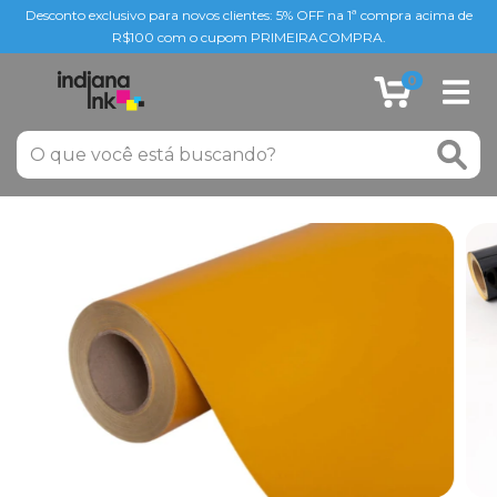
Desconto exclusivo para novos clientes: 5% OFF na 1ª compra acima de
R$100 com o cupom PRIMEIRACOMPRA.
0