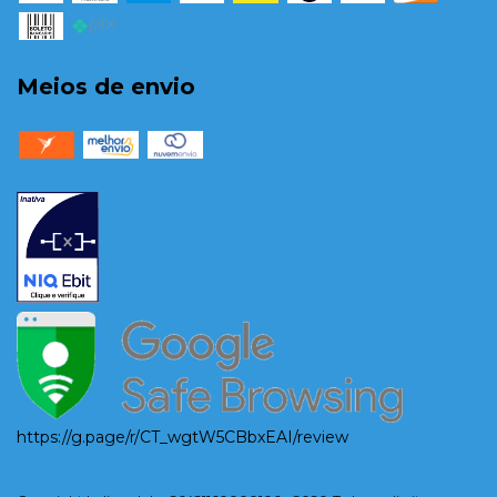
Meios de envio
https://g.page/r/CT_wgtW5CBbxEAI/review